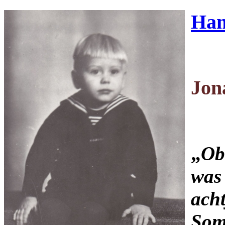
Han
Jon
„
Ob
was 
acht
Som