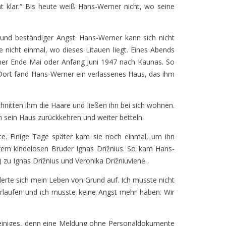
 klar.“ Bis heute weiß Hans-Werner nicht, wo seine
t und beständiger Angst. Hans-Werner kann sich nicht
nicht einmal, wo dieses Litauen liegt. Eines Abends
ner Ende Mai oder Anfang Juni 1947 nach Kaunas. So
 Dort fand Hans-Werner ein verlassenes Haus, das ihm
hnitten ihm die Haare und ließen ihn bei sich wohnen.
 sein Haus zurückkehren und weiter betteln.
e. Einige Tage später kam sie noch einmal, um ihn
rem kindelosen Bruder Ignas Drižnius. So kam Hans-
zu Ignas Drižnius und Veronika Drižniuvienė.
derte sich mein Leben von Grund auf. Ich musste nicht
rlaufen und ich musste keine Angst mehr haben. Wir
e einiges, denn eine Meldung ohne Personaldokumente