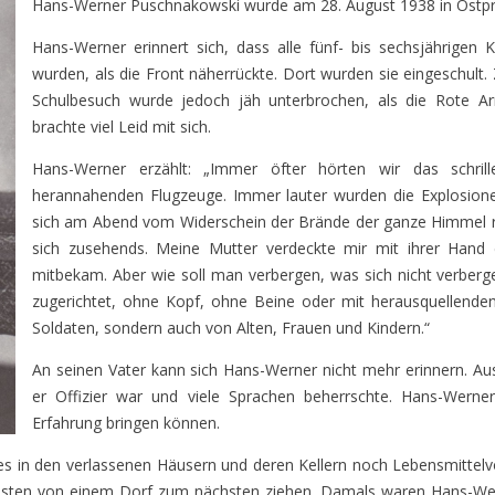
Hans-Werner Puschnakowski wurde am 28. August 1938 in Ostpre
Hans-Werner erinnert sich, dass alle fünf- bis sechsjährigen 
wurden, als die Front näherrückte. Dort wurden sie eingeschult. Z
Schulbesuch wurde jedoch jäh unterbrochen, als die Rote Ar
brachte viel Leid mit sich.
Hans-Werner erzählt: „Immer öfter hörten wir das schril
herannahenden Flugzeuge. Immer lauter wurden die Explosione
sich am Abend vom Widerschein der Brände der ganze Himmel 
sich zusehends. Meine Mutter verdeckte mir mit ihrer Hand
mitbekam. Aber wie soll man verbergen, was sich nicht verberge
zugerichtet, ohne Kopf, ohne Beine oder mit herausquellende
Soldaten, sondern auch von Alten, Frauen und Kindern.“
An seinen Vater kann sich Hans-Werner nicht mehr erinnern. Au
er Offizier war und viele Sprachen beherrschte. Hans-Werner 
Erfahrung bringen können.
es in den verlassenen Häusern und deren Kellern noch Lebensmittelv
mussten von einem Dorf zum nächsten ziehen. Damals waren Hans-Wer