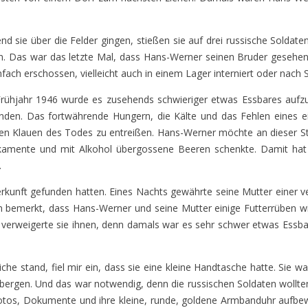
sie über die Felder gingen, stießen sie auf drei russische Soldaten
 Das war das letzte Mal, dass Hans-Werner seinen Bruder gesehen 
nfach erschossen, vielleicht auch in einem Lager interniert oder nach Si
 Frühjahr 1946 wurde es zusehends schwieriger etwas Essbares aufz
fanden. Das fortwährende Hungern, die Kälte und das Fehlen eines
 den Klauen des Todes zu entreißen. Hans-Werner möchte an dieser S
ikamente und mit Alkohol übergossene Beeren schenkte. Damit hat 
.
terkunft gefunden hatten. Eines Nachts gewährte seine Mutter einer 
atten bemerkt, dass Hans-Werner und seine Mutter einige Futterrüben 
verweigerte sie ihnen, denn damals war es sehr schwer etwas Essbar
he stand, fiel mir ein, dass sie eine kleine Handtasche hatte. Sie wa
erbergen. Und das war notwendig, denn die russischen Soldaten wollt
Fotos, Dokumente und ihre kleine, runde, goldene Armbanduhr aufbew