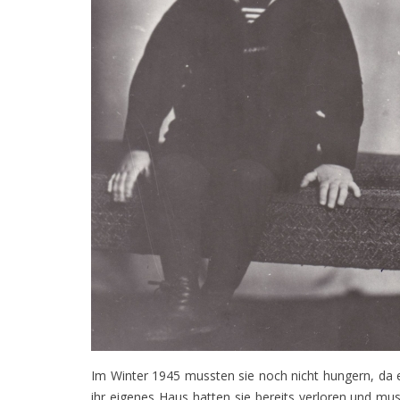
Im Winter 1945 mussten sie noch nicht hungern, da 
ihr eigenes Haus hatten sie bereits verloren und 