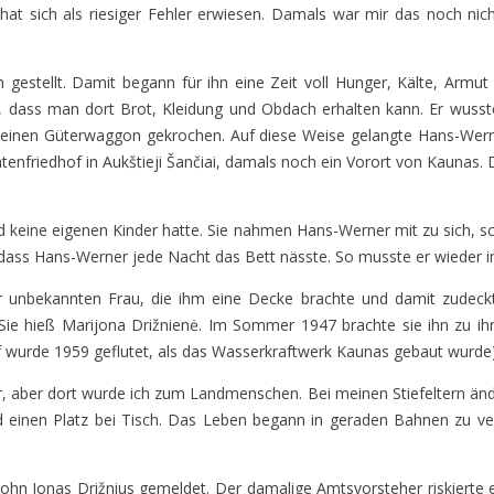
 sich als riesiger Fehler erwiesen. Damals war mir das noch nicht
 gestellt. Damit begann für ihn eine Zeit voll Hunger, Kälte, Armu
, dass man dort Brot, Kleidung und Obdach erhalten kann. Er wusste 
uf einen Güterwaggon gekrochen. Auf diese Weise gelangte Hans-Wer
nfriedhof in Aukštieji Šančiai, damals noch ein Vorort von Kaunas.
nd keine eigenen Kinder hatte. Sie nahmen Hans-Werner mit zu sich, sc
 dass Hans-Werner jede Nacht das Bett nässte. So musste er wieder in
r unbekannten Frau, die ihm eine Decke brachte und damit zudeckt
ie hieß Marijona Drižnienė. Im Sommer 1947 brachte sie ihn zu ih
wurde 1959 geflutet, als das Wasserkraftwerk Kaunas gebaut wurde) 
ter, aber dort wurde ich zum Landmenschen. Bei meinen Stiefeltern än
d einen Platz bei Tisch. Das Leben begann in geraden Bahnen zu ve
Sohn Jonas Drižnius gemeldet. Der damalige Amtsvorsteher riskiert