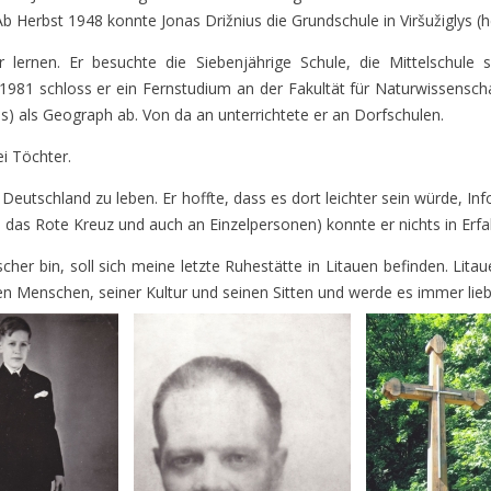
 Ab Herbst 1948 konnte Jonas Drižnius die Grundschule in Viršužigly
r lernen. Er besuchte die Siebenjährige Schule, die Mittelschule
981 schloss er ein Fernstudium an der Fakultät für Naturwissenschaf
us) als Geograph ab. Von da an unterrichtete er an Dorfschulen.
i Töchter.
n Deutschland zu leben. Er hoffte, dass es dort leichter sein würde, I
 das Rote Kreuz und auch an Einzelpersonen) konnte er nichts in Erfa
er bin, soll sich meine letzte Ruhestätte in Litauen befinden. Litau
en Menschen, seiner Kultur und seinen Sitten und werde es immer lieb