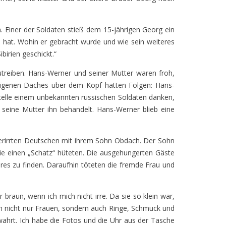
. Einer der Soldaten stieß dem 15-jährigen Georg ein
hat. Wohin er gebracht wurde und wie sein weiteres
birien geschickt.“
utreiben. Hans-Werner und seiner Mutter waren froh,
 eigenen Daches über dem Kopf hatten Folgen: Hans-
telle einem unbekannten russischen Soldaten danken,
seine Mutter ihn behandelt. Hans-Werner blieb eine
verirrten Deutschen mit ihrem Sohn Obdach. Der Sohn
wie einen „Schatz“ hüteten. Die ausgehungerten Gäste
es zu finden. Daraufhin töteten die fremde Frau und
r braun, wenn ich mich nicht irre. Da sie so klein war,
en nicht nur Frauen, sondern auch Ringe, Schmuck und
ahrt. Ich habe die Fotos und die Uhr aus der Tasche