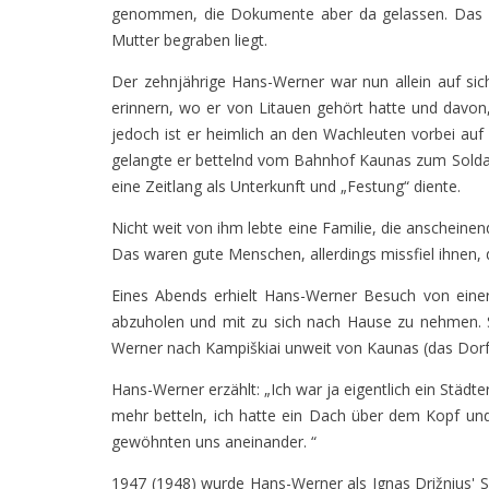
genommen, die Dokumente aber da gelassen. Das hat
Mutter begraben liegt.
Der zehnjährige Hans-Werner war nun allein auf sich
erinnern, wo er von Litauen gehört hatte und davon
jedoch ist er heimlich an den Wachleuten vorbei a
gelangte er bettelnd vom Bahnhof Kaunas zum Soldate
eine Zeitlang als Unterkunft und „Festung“ diente.
Nicht weit von ihm lebte eine Familie, die anscheine
Das waren gute Menschen, allerdings missfiel ihnen,
Eines Abends erhielt Hans-Werner Besuch von eine
abzuholen und mit zu sich nach Hause zu nehmen. S
Werner nach Kampiškiai unweit von Kaunas (das Dorf 
Hans-Werner erzählt: „Ich war ja eigentlich ein Städ
mehr betteln, ich hatte ein Dach über dem Kopf un
gewöhnten uns aneinander. “
1947 (1948) wurde Hans-Werner als Ignas Drižnius' 