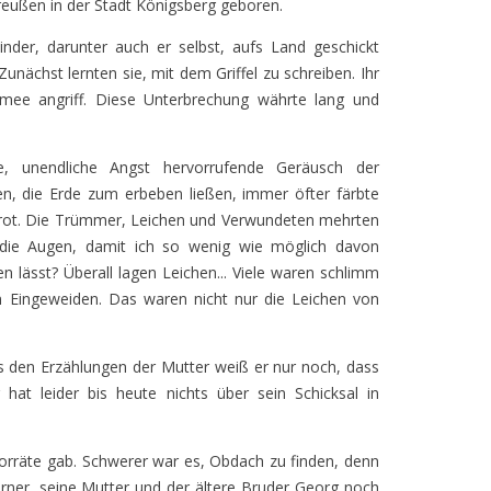
ußen in der Stadt Königsberg geboren.
Kinder, darunter auch er selbst, aufs Land geschickt
unächst lernten sie, mit dem Griffel zu schreiben. Ihr
mee angriff. Diese Unterbrechung währte lang und
le, unendliche Angst hervorrufende Geräusch der
n, die Erde zum erbeben ließen, immer öfter färbte
rot. Die Trümmer, Leichen und Verwundeten mehrten
 die Augen, damit ich so wenig wie möglich davon
n lässt? Überall lagen Leichen... Viele waren schlimm
n Eingeweiden. Das waren nicht nur die Leichen von
s den Erzählungen der Mutter weiß er nur noch, dass
hat leider bis heute nichts über sein Schicksal in
orräte gab. Schwerer war es, Obdach zu finden, denn
ner, seine Mutter und der ältere Bruder Georg noch